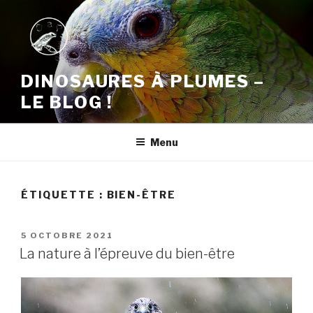
Aller
au
contenu
principal
DINOSAURES À PLUMES –
LE BLOG !
Menu
ÉTIQUETTE :
BIEN-ÊTRE
PUBLIÉ
5 OCTOBRE 2021
LE
La nature à l’épreuve du bien-être