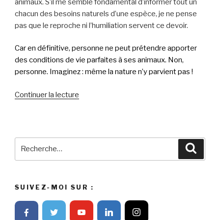
animaux. S’il me semble fondamental d’informer tout un
chacun des besoins naturels d’une espèce, je ne pense
pas que le reproche ni l’humiliation servent ce devoir.
Car en définitive, personne ne peut prétendre apporter
des conditions de vie parfaites à ses animaux. Non,
personne. Imaginez : même la nature n’y parvient pas !
Continuer la lecture
de
« La
nature
à
l’épreuve
Recherche
Reche
du
pour
bien-
:
être »
SUIVEZ-MOI SUR :