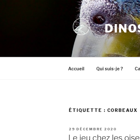
Aller
au
contenu
DINO
principal
Accueil
Qui suis-je ?
Ca
ÉTIQUETTE :
CORBEAUX
PUBLIÉ
29 DÉCEMBRE 2020
LE
Le jeu chez les ois