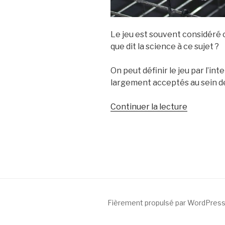
Le jeu est souvent considéré
que dit la science à ce sujet ?
On peut définir le jeu par l’int
largement acceptés au sein d
Continuer la lecture
de
« Le
jeu
chez
les
oiseaux »
Fièrement propulsé par WordPres