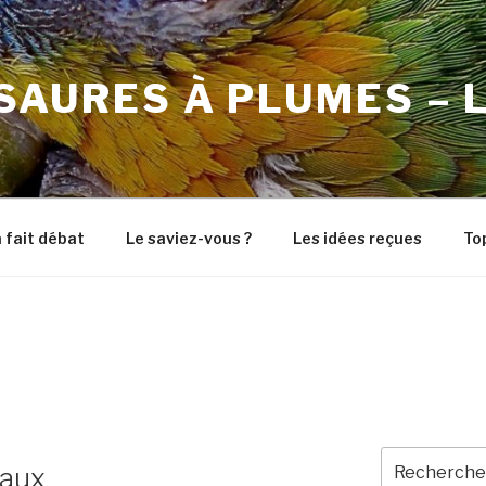
SAURES À PLUMES – L
 fait débat
Le saviez-vous ?
Les idées reçues
To
Recherche
eaux
pour