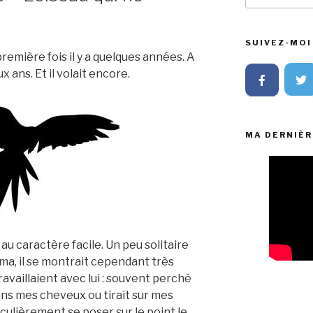
:
SUIVEZ-MOI 
remière fois il y a quelques années. A
x ans. Et il volait encore.
MA DERNIÈR
au caractère facile. Un peu solitaire
ma, il se montrait cependant très
ravaillaient avec lui : souvent perché
dans mes cheveux ou tirait sur mes
ticulièrement se poser sur le point le