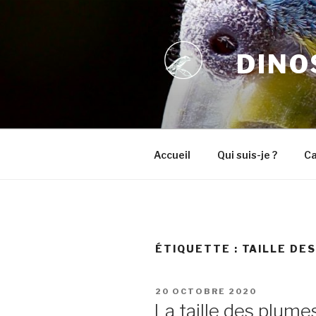
Aller
au
contenu
DINO
principal
Accueil
Qui suis-je ?
Ca
ÉTIQUETTE :
TAILLE DE
PUBLIÉ
20 OCTOBRE 2020
LE
La taille des plumes