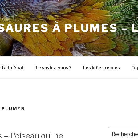
SAURES À PLUMES – L
 fait débat
Le saviez-vous ?
Les idées reçues
To
S PLUMES
Recherche
 – L’oiseau qui ne
pour