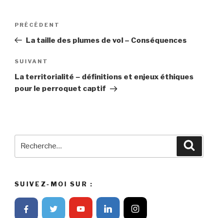
Navigation
PRÉCÉDENT
Article
de
précédent
La taille des plumes de vol – Conséquences
l’article
SUIVANT
Article
suivant
La territorialité – définitions et enjeux éthiques
pour le perroquet captif
Recherche
Reche
pour
:
SUIVEZ-MOI SUR :