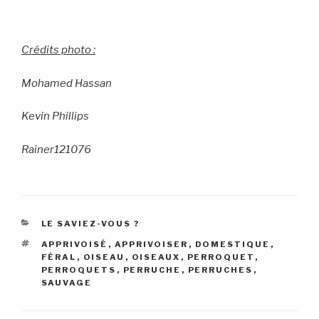
Crédits photo :
Mohamed Hassan
Kevin Phillips
Rainer121076
CATÉGORIES
LE SAVIEZ-VOUS ?
ÉTIQUETTES
APPRIVOISÉ
,
APPRIVOISER
,
DOMESTIQUE
,
FÉRAL
,
OISEAU
,
OISEAUX
,
PERROQUET
,
PERROQUETS
,
PERRUCHE
,
PERRUCHES
,
SAUVAGE